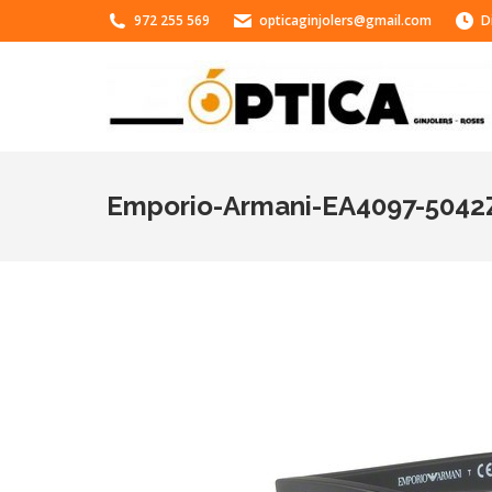
972 255 569
opticaginjolers@gmail.com
D
Emporio-Armani-EA4097-5042