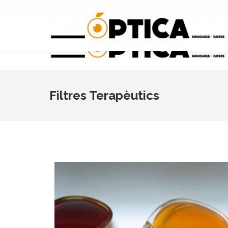
972 255 569
opticaginjolers@gmail.com
D
Filtres Terapèutics