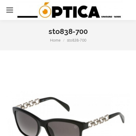
sto838-700
Home
sto838-700
You are here: