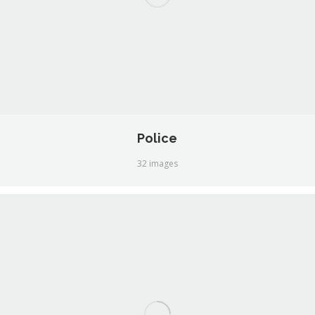
Police
32 images