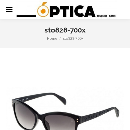
sto828-700x
Home
sto828-700x
You are here: