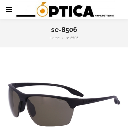
se-8506
Home
se-8506
You are here: