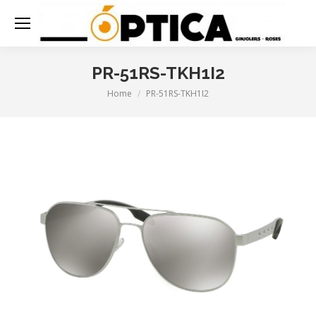
PR-51RS-TKH1I2
Home
PR-51RS-TKH1I2
You are here: