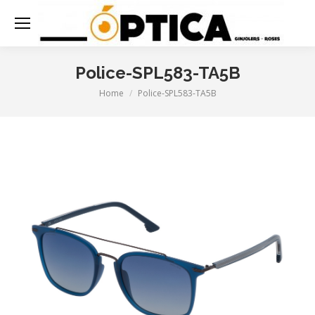
Police-SPL583-TA5B
Home
Police-SPL583-TA5B
You are here: