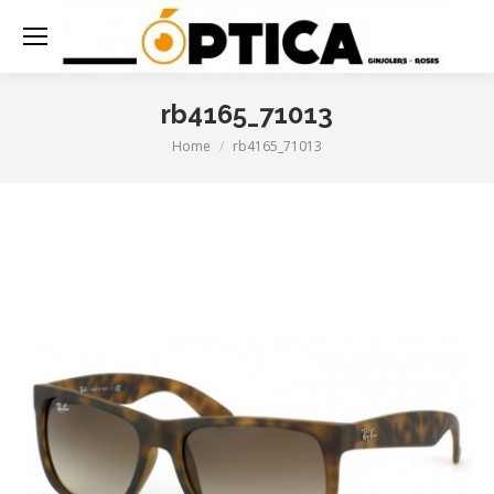
rb4165_71013
Home
rb4165_71013
You are here: