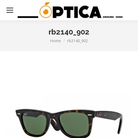
rb2140_902
Home
rb2140_902
You are here: