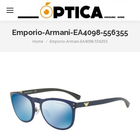
Emporio-Armani-EA4098-556355
Home
Emporio-Armani-EA4098-556355
You are here: