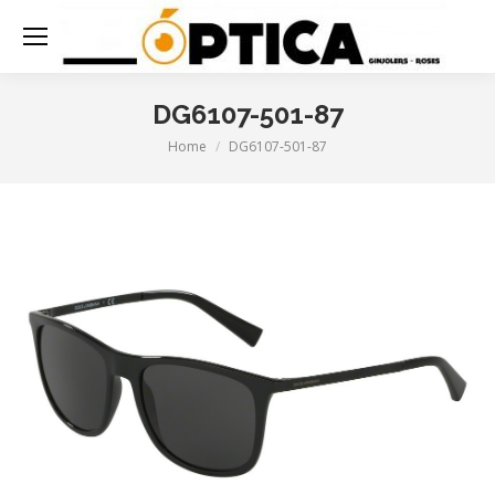
DG6107-501-87
Home
DG6107-501-87
You are here: