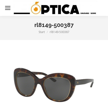
rl8149-500387
Start
rl8149-500387
Sie befinden sich hier: