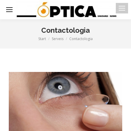
Contactologia
Start
Serveis
Contactologia
Sie befinden sich hier: