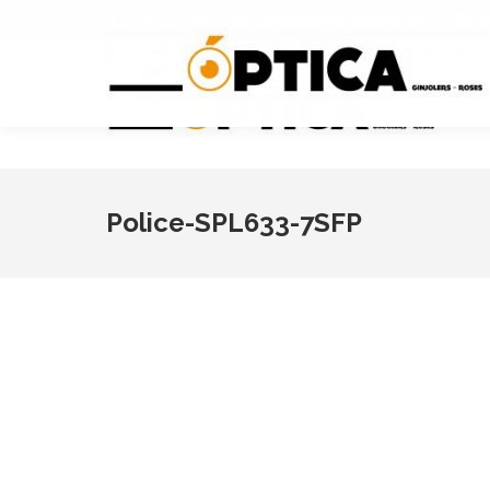
972 255 569
opticaginjolers@gmail.com
D
Police-SPL633-7SFP