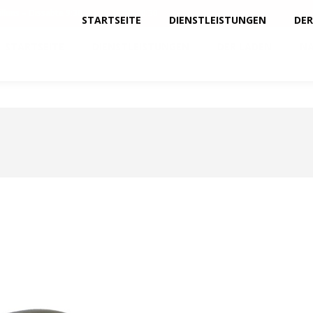
illuns – Dissabte 9:30–13:30 16:30-20:30
STARTSEITE
DIENSTLEISTUNGEN
DER
STARTSEITE
DIENSTLEISTUNGEN
DER LADEN
NA